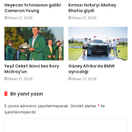
Heyecan fırtınasının galibi
Kırmızı Hırka’yı Akshay
Cameron Young
Bhatia giydi
Nisan 21, 2026
Nisan 21, 2026
Yeşil Ceket ikinci kez Rory
Güney Afrika’da BMW
McIIroy’un
ayrıcalığı
Nisan 21, 2026
Nisan 21, 2026
Bir yanıt yazın
E-posta adresiniz yayınlanmayacak.
Gerekli alanlar
*
ile
işaretlenmişlerdir
Y
o