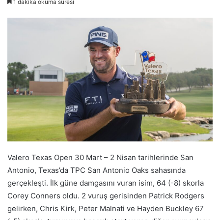
1 dakika okuma süresi
posta
göndermek
Valero Texas Open 30 Mart – 2 Nisan tarihlerinde San
Antonio, Texas’da TPC San Antonio Oaks sahasında
gerçekleşti. İlk güne damgasını vuran isim, 64 (-8) skorla
Corey Conners oldu. 2 vuruş gerisinden Patrick Rodgers
gelirken, Chris Kirk, Peter Malnati ve Hayden Buckley 67