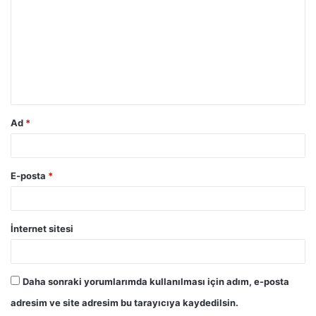
r
u
m
*
Ad
*
E-posta
*
İnternet sitesi
Daha sonraki yorumlarımda kullanılması için adım, e-posta
adresim ve site adresim bu tarayıcıya kaydedilsin.