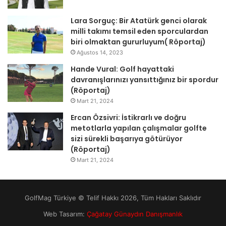
Lara Sorguç: Bir Atatürk genci olarak
milli takımı temsil eden sporculardan
biri olmaktan gururluyum( Röportaj)
Ağustos 14, 2023
Hande Vural: Golf hayattaki
davranışlarınızı yansıttığınız bir spordur
(Röportaj)
Mart 21, 2024
Ercan Özsivri: İstikrarlı ve doğru
metotlarla yapılan çalışmalar golfte
sizi sürekli başarıya götürüyor
(Röportaj)
Mart 21, 2024
GolfMag Türkiye © Telif Hakkı 2026, Tüm Hakları Saklıdır
Web Tasarım:
Çağatay Günaydın Danışmanlık