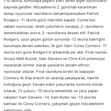
(-5) skorla, turnuvaya başarılı start veren diğer oyuncuların
başında geldiler. Mücadelenin 2. gününde karanlıktan
dolayı oyuncular raundlarını tamamlayamazken Patrick
Rodgers -11 skorla günü liderlikte kapadı. Cumartesi
sabahı oyuncular, eksik çukurlarını oynayıp, 2. raundlarını
tamamladıktan sonra, 3. raundlarına devam etti. Patrick
Rodgers, uzun geçen günün sonunda -12 skorla liderliğini
korumaya devam ederken, ilk gün lideri Corey Conners -11
skorla son güne Rodgers’ın arkasında yer aldı. Final raundu
öncesi Matt Kuchar, Sam Stevens ve Chris Kirk potansiyel
kazanacak isimler olarak şanslarını devam ettiren
oyuncular oldular. Final raunduna birdie ile başlayan
Conners ilk 9’da önemli bir avantaj yakalayarak, liderlik
koltuğuna geçti. Devam eden çukurlarda, kontrolü elinde
tutarak, 72 çukuru -15 skorla tamamladı ve çıkış yapan
rakipleri Sam Stevens -14, Sam Ryder ise -13 skorda
kalması ile Corey Conners, çekişmeli geçen mücadelenin
şampiyonu oldu.