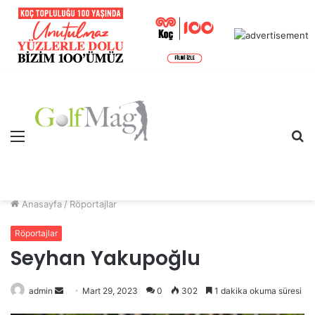
Menü
A
y
...
Anasayfa
/
Röportajlar
Röportajlar
Seyhan Yakupoğlu
Bir
admin
Mart 29, 2023
0
302
1 dakika okuma süresi
e-