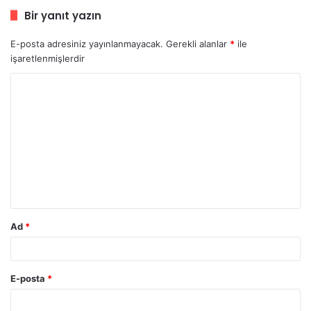
Bir yanıt yazın
E-posta adresiniz yayınlanmayacak.
Gerekli alanlar
*
ile
işaretlenmişlerdir
Y
o
r
u
m
*
Ad
*
E-posta
*