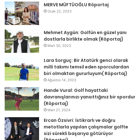
MERVE MÜFTÜOĞLU Röportaj
Ocak 22, 2023
Mehmet Aygün: Golfün en güzel yanı
dostlarla birlikte olmak (Röportaj)
Mart 30, 2023
Lara Sorguç: Bir Atatürk genci olarak
milli takımı temsil eden sporculardan
biri olmaktan gururluyum( Röportaj)
Ağustos 14, 2023
Hande Vural: Golf hayattaki
davranışlarınızı yansıttığınız bir spordur
(Röportaj)
Mart 21, 2024
Ercan Özsivri: İstikrarlı ve doğru
metotlarla yapılan çalışmalar golfte
sizi sürekli başarıya götürüyor
(Röportaj)