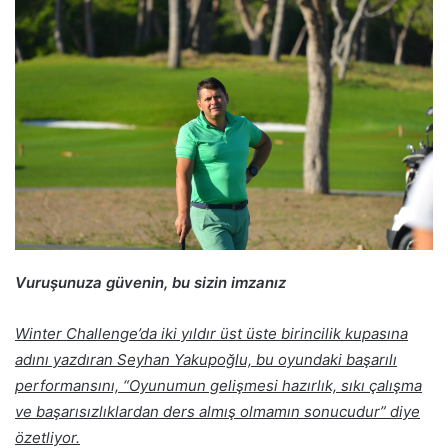
posta
göndermek
Vuruşunuza güvenin, bu sizin imzanız
Winter Challenge’da iki yıldır üst üste birincilik kupasına
adını yazdıran Seyhan Yakupoğlu, bu oyundaki başarılı
performansını, “Oyunumun gelişmesi hazırlık, sıkı çalışma
ve başarısızlıklardan ders almış olmamın sonucudur” diye
özetliyor.