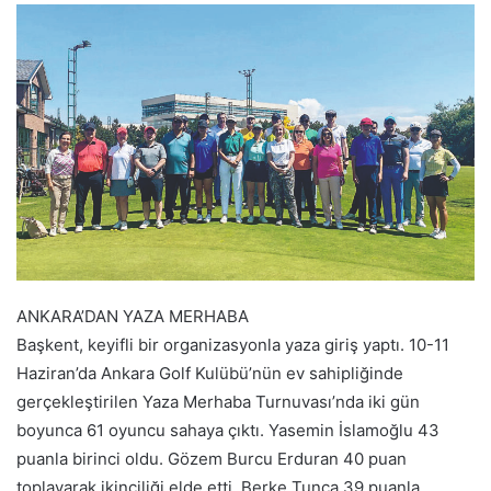
posta
göndermek
ANKARA’DAN YAZA MERHABA
Başkent, keyifli bir organizasyonla yaza giriş yaptı. 10-11
Haziran’da Ankara Golf Kulübü’nün ev sahipliğinde
gerçekleştirilen Yaza Merhaba Turnuvası’nda iki gün
boyunca 61 oyuncu sahaya çıktı. Yasemin İslamoğlu 43
puanla birinci oldu. Gözem Burcu Erduran 40 puan
toplayarak ikinciliği elde etti. Berke Tunca 39 puanla