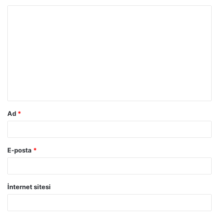
Y
o
r
u
m
*
Ad
*
E-posta
*
İnternet sitesi