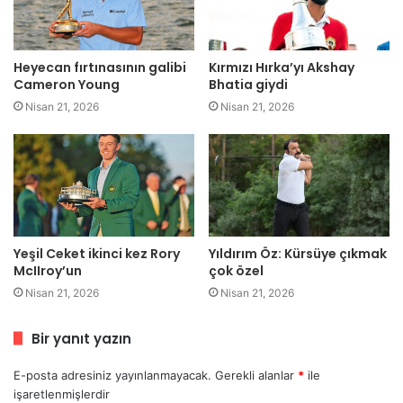
Heyecan fırtınasının galibi
Kırmızı Hırka’yı Akshay
Cameron Young
Bhatia giydi
Nisan 21, 2026
Nisan 21, 2026
Yeşil Ceket ikinci kez Rory
Yıldırım Öz: Kürsüye çıkmak
McIIroy’un
çok özel
Nisan 21, 2026
Nisan 21, 2026
Bir yanıt yazın
E-posta adresiniz yayınlanmayacak.
Gerekli alanlar
*
ile
işaretlenmişlerdir